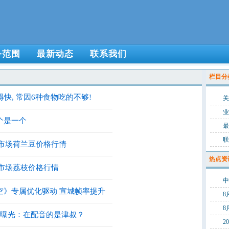
务范围
最新动态
联系我们
栏目分
得快, 常因6种食物吃的不够!
关
业
个是一个
最
联
发市场荷兰豆价格行情
热点资
发市场荔枝价格行情
空》专属优化驱动 宣城帧率提升
8
8
段曝光：在配音的是津叔？
2