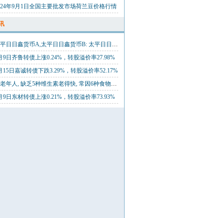
024年9月1日全国主要批发市场荷兰豆价格行情
讯
太平日日鑫货币A,太平日日鑫货币B: 太平日日鑫货币市场基金招募说明书(更新)(2024年第2号)
月9日齐鲁转债上涨0.24%，转股溢价率27.98%
月15日嘉诚转债下跌3.29%，转股溢价率52.17%
中老年人, 缺乏5种维生素老得快, 常因6种食物吃的不够!
月9日东材转债上涨0.21%，转股溢价率73.93%