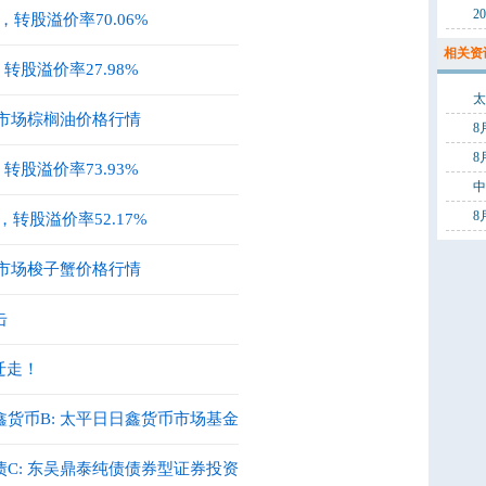
2
%，转股溢价率70.06%
相关资
转股溢价率27.98%
发市场棕榈油价格行情
8
8
转股溢价率73.93%
8
，转股溢价率52.17%
发市场梭子蟹价格行情
击
迁走！
鑫货币B: 太平日日鑫货币市场基金
债C: 东吴鼎泰纯债债券型证券投资