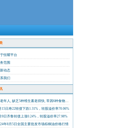
类
于恒耀平台
务范围
新动态
系我们
讯
中老年人, 缺乏5种维生素老得快, 常因6种食物吃的不够!
月15日寿22转债下跌1.31%，转股溢价率70.06%
月9日齐鲁转债上涨0.24%，转股溢价率27.98%
024年8月5日全国主要批发市场棕榈油价格行情