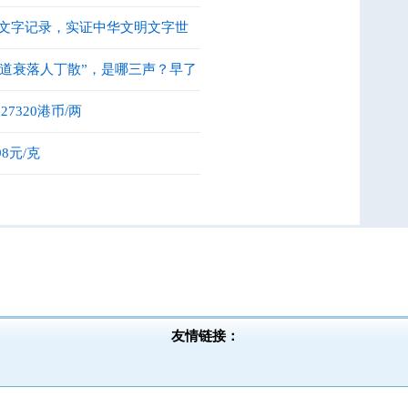
年文字记录，实证中华文明文字世
道衰落人丁散”，是哪三声？早了
7320港币/两
8元/克
友情链接：